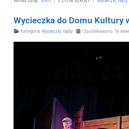
Jesteś tutaj:
Start
Z ŻYCIA SZKOŁY
Wycieczki, rajdy
Wycieczka do Domu Kultury we
Szczegóły
Kategoria:
Wycieczki, rajdy
Opublikowano: 16 kwie