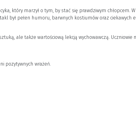
a, który marzył o tym, by stać się prawdziwym chłopcem. W tr
ktakl był pełen humoru, barwnych kostiumów oraz ciekawych e
ztuką, ale także wartościową lekcją wychowawczą. Uczniowie m
łni pozytywnych wrażeń.