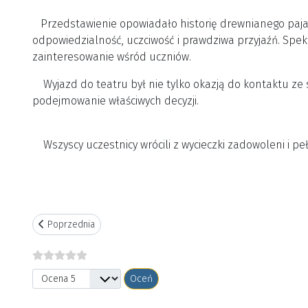
Przedstawienie opowiadało historię drewnianego pajacyk
odpowiedzialność, uczciwość i prawdziwa przyjaźń. Spe
zainteresowanie wśród uczniów.
Wyjazd do teatru był nie tylko okazją do kontaktu ze s
podejmowanie właściwych decyzji.
Wszyscy uczestnicy wrócili z wycieczki zadowoleni i pe
Poprzednia strona: Wrocław w dwa dni!
Poprzednia
Proszę, oceń