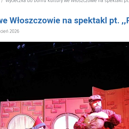
Wycieczka do Domu Kultury we Włoszczowie na spektakl pt. 
 Włoszczowie na spektakl pt. ,,
cień 2026