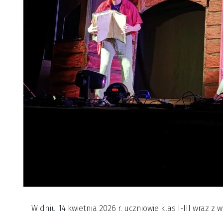
W dniu 14 kwietnia 2026 r. uczniowie klas I-III wraz z