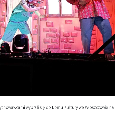
 wychowawcami wybrali się do Domu Kultury we Włoszczowie na s