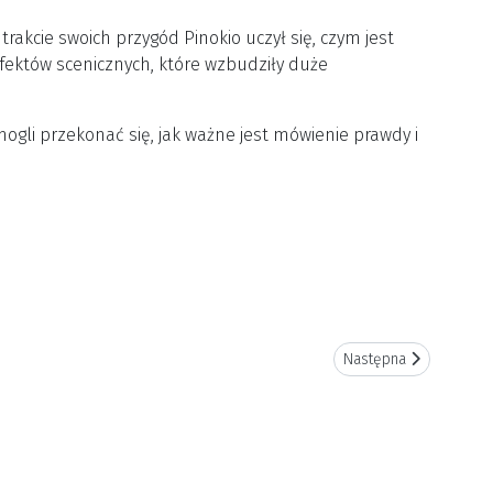
akcie swoich przygód Pinokio uczył się, czym jest
fektów scenicznych, które wzbudziły duże
ogli przekonać się, jak ważne jest mówienie prawdy i
Następna strona: W wi
Następna