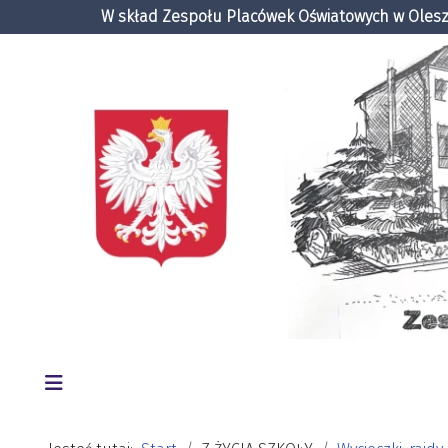
W skład Zespołu Placówek Oświatowych w Oleszn